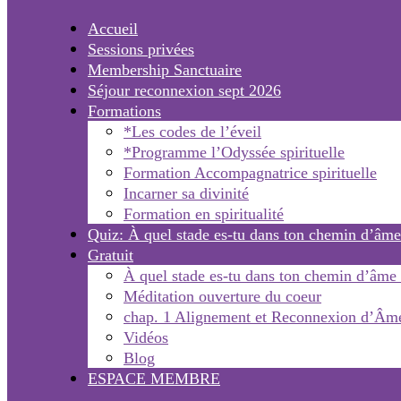
Accueil
Sessions privées
Membership Sanctuaire
Séjour reconnexion sept 2026
Formations
*Les codes de l’éveil
*Programme l’Odyssée spirituelle
Formation Accompagnatrice spirituelle
Incarner sa divinité
Formation en spiritualité
Quiz: À quel stade es-tu dans ton chemin d’âme
Gratuit
À quel stade es-tu dans ton chemin d’âme
Méditation ouverture du coeur
chap. 1 Alignement et Reconnexion d’Âm
Vidéos
Blog
ESPACE MEMBRE