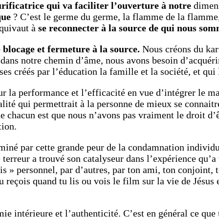
ificatrice qui va faciliter l’ouverture à notre
dimens
que
? C’est le germe du germe, la flamme de la flamme, la
équivaut à
se reconnecter à la source de qui nous so
e blocage
et fermeture à la source.
Nous créons du karm
ans notre chemin d’âme, nous avons besoin d’acquérir 
s créés par l’éducation la famille et la société, et qui
r la performance et l’efficacité en vue d’intégrer le ma
alité qui permettrait à la personne de mieux se connaitre
e chacun est que nous n’avons pas vraiment le droit d’
tion.
ominé par cette grande peur de la condamnation individu
erreur a trouvé son catalyseur dans l’expérience qu’a
 » personnel, par d’autres, par ton ami, ton conjoint, t
reçois quand tu lis ou vois le film sur la vie de Jésus e
ie intérieure et l’authenticité. C’est en général ce que