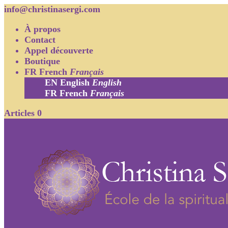
info@christinasergi.com
À propos
Contact
Appel découverte
Boutique
FR
French
Français
EN
English
English
FR
French
Français
Articles 0