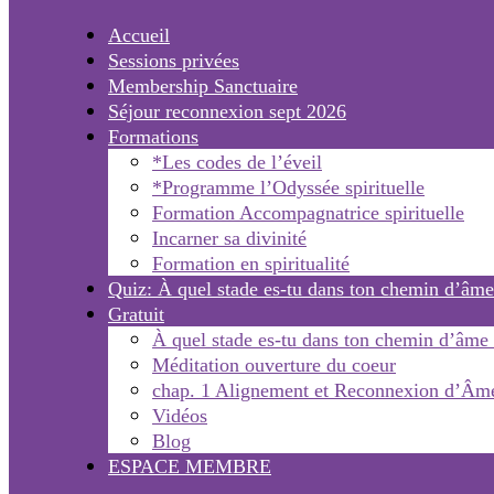
Accueil
Sessions privées
Membership Sanctuaire
Séjour reconnexion sept 2026
Formations
*Les codes de l’éveil
*Programme l’Odyssée spirituelle
Formation Accompagnatrice spirituelle
Incarner sa divinité
Formation en spiritualité
Quiz: À quel stade es-tu dans ton chemin d’âme
Gratuit
À quel stade es-tu dans ton chemin d’âme
Méditation ouverture du coeur
chap. 1 Alignement et Reconnexion d’Âm
Vidéos
Blog
ESPACE MEMBRE