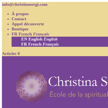
info@christinasergi.com
À propos
Contact
Appel découverte
Boutique
FR
French
Français
EN
English
English
FR
French
Français
Articles 0