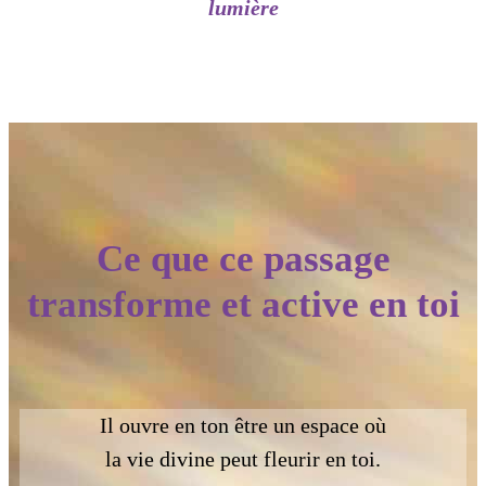
lumière
Ce que ce passage
transforme et active en toi
Il ouvre en ton être un espace où
la vie divine peut fleurir en toi.