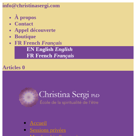
info@christinasergi.com
À propos
Contact
Appel découverte
Boutique
FR
French
Français
EN
English
English
FR
French
Français
Articles 0
Accueil
Sessions privées