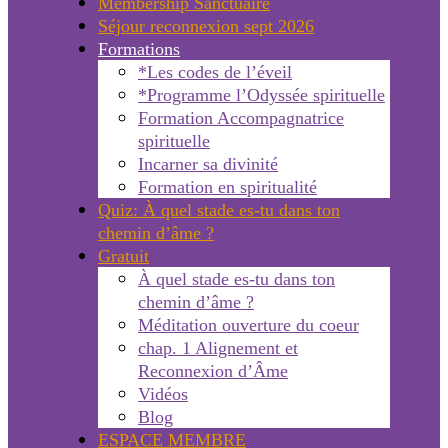
Membership Sanctuaire
Séjour reconnexion sept 2026
Formations
*Les codes de l’éveil
*Programme l’Odyssée spirituelle
Formation Accompagnatrice
spirituelle
Incarner sa divinité
Formation en spiritualité
Quiz: À quel stade es-tu dans ton
chemin d’âme ?
Gratuit
À quel stade es-tu dans ton
chemin d’âme ?
Méditation ouverture du coeur
chap. 1 Alignement et
Reconnexion d’Âme
Vidéos
Blog
ESPACE MEMBRE