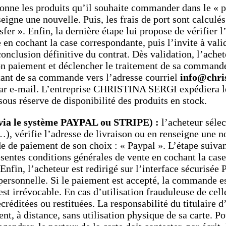
onne les produits qu’il souhaite commander dans le « pa
eigne une nouvelle. Puis, les frais de port sont calculés
fer ». Enfin, la dernière étape lui propose de vérifier
e en cochant la case correspondante, puis l’invite à va
nclusion définitive du contrat. Dès validation, l’ach
n paiement et déclencher le traitement de sa commande,
tant de sa commande vers l’adresse courriel
info@chri
par e-mail. L’entreprise CHRISTINA SERGI expédiera les
us réserve de disponibilité des produits en stock.
 (via le système PAYPAL ou STRIPE) :
l’acheteur séle
), vérifie l’adresse de livraison ou en renseigne une nou
de de paiement de son choix : « Paypal ». L’étape suiva
sentes conditions générales de vente en cochant la case 
in, l’acheteur est redirigé sur l’interface sécurisée 
ersonnelle. Si le paiement est accepté, la commande est
t irrévocable. En cas d’utilisation frauduleuse de celle
réditées ou restituées. La responsabilité du titulaire d
nt, à distance, sans utilisation physique de sa carte. 