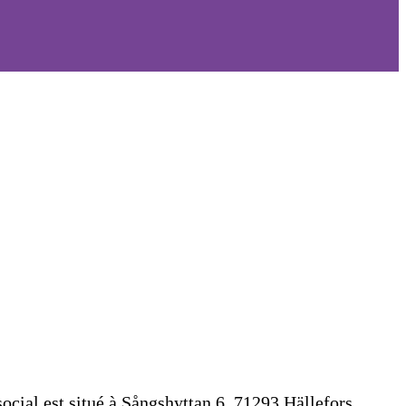
cial est situé à Sångshyttan 6, 71293 Hällefors,