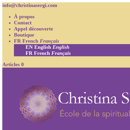
info@christinasergi.com
À propos
Contact
Appel découverte
Boutique
FR
French
Français
EN
English
English
FR
French
Français
Articles 0