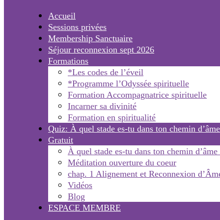
Accueil
Sessions privées
Membership Sanctuaire
Séjour reconnexion sept 2026
Formations
*Les codes de l’éveil
*Programme l’Odyssée spirituelle
Formation Accompagnatrice spirituelle
Incarner sa divinité
Formation en spiritualité
Quiz: À quel stade es-tu dans ton chemin d’âme
Gratuit
À quel stade es-tu dans ton chemin d’âme
Méditation ouverture du coeur
chap. 1 Alignement et Reconnexion d’Âm
Vidéos
Blog
ESPACE MEMBRE