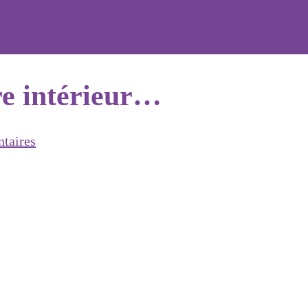
re intérieur…
taires