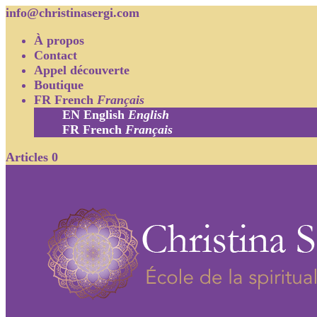
info@christinasergi.com
À propos
Contact
Appel découverte
Boutique
FR
French
Français
EN
English
English
FR
French
Français
Articles 0