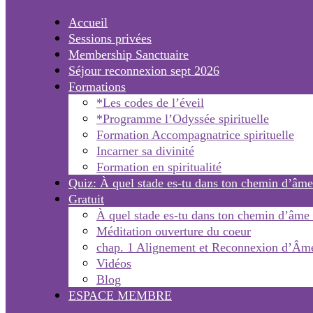
Accueil
Sessions privées
Membership Sanctuaire
Séjour reconnexion sept 2026
Formations
*Les codes de l’éveil
*Programme l’Odyssée spirituelle
Formation Accompagnatrice spirituelle
Incarner sa divinité
Formation en spiritualité
Quiz: À quel stade es-tu dans ton chemin d’âme
Gratuit
À quel stade es-tu dans ton chemin d’âme
Méditation ouverture du coeur
chap. 1 Alignement et Reconnexion d’Âm
Vidéos
Blog
ESPACE MEMBRE