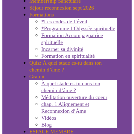
Membership Sanctuaire
Séjour reconnexion sept 2026
Formations
*Les codes de l’éveil
*Programme l’Odyssée spirituelle
Formation Accompagnatrice
spirituelle
Incarner sa divinité
Formation en spiritualité
Quiz: À quel stade es-tu dans ton
chemin d’âme ?
Gratuit
À quel stade es-tu dans ton
chemin d’âme ?
Méditation ouverture du coeur
chap. 1 Alignement et
Reconnexion d’Âme
Vidéos
Blog
ESPACE MEMBRE