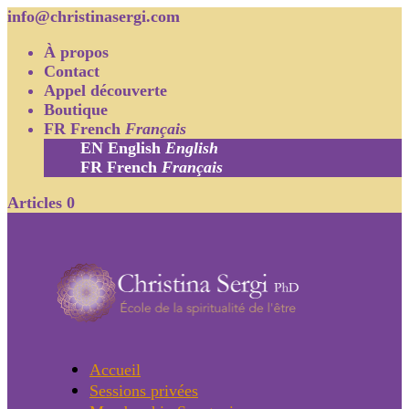
info@christinasergi.com
À propos
Contact
Appel découverte
Boutique
FR
French
Français
EN
English
English
FR
French
Français
Articles 0
Accueil
Sessions privées