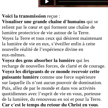
𝐕𝐨𝐢𝐜𝐢 𝐥𝐚 𝐭𝐫𝐚𝐧𝐬𝐦𝐢𝐬𝐬𝐢𝐨𝐧 reçue :
𝐕𝐢𝐬𝐮𝐚𝐥𝐢𝐬𝐞𝐫 𝐮𝐧𝐞 𝐠𝐫𝐚𝐧𝐝𝐞 𝐜𝐡𝐚𝐢̂𝐧𝐞 𝐝’𝐡𝐮𝐦𝐚𝐢𝐧𝐬 qui se
relient par le cœur et qui forment une chaîne de
lumière protectrice de vie autour de la Terre.
Voyez la Terre et tous ceux qui désirent maintenant
la lumière de vie en eux, s’éveiller enfin à cette
nouvelle réalité de l’expérience divine en
eux-mêmes.
𝐕𝐨𝐲𝐞𝐳 𝐝𝐞𝐬 𝐠𝐞𝐧𝐬 𝐚𝐛𝐬𝐨𝐫𝐛𝐞𝐫 𝐥𝐚 𝐥𝐮𝐦𝐢𝐞̀𝐫𝐞 qui les
recharge de nouvelles forces, de clarté et de courage.
𝐕𝐨𝐲𝐞𝐳 𝐥𝐞𝐬 𝐝𝐢𝐫𝐢𝐠𝐞𝐚𝐧𝐭𝐬 𝐝𝐞 𝐜𝐞 𝐦𝐨𝐧𝐝𝐞 𝐫𝐞𝐜𝐞𝐯𝐨𝐢𝐫 𝐜𝐞𝐭𝐭𝐞
𝐩𝐮𝐢𝐬𝐬𝐚𝐧𝐭𝐞 𝐥𝐮𝐦𝐢𝐞̀𝐫𝐞 comme une force supérieure
sur laquelle ils n’ont aucun pouvoir de domination.
Puis, allez de par le monde et dans vos activités
quotidiennes avec l’esprit de vie en vous, porteuse
de la lumière, du renouveau en soi et pour la Terre.
𝐂𝐚𝐫 𝐜’𝐞𝐬𝐭 𝐥𝐞 𝐭𝐞𝐦𝐩𝐬 𝐝𝐮 𝐫𝐞𝐭𝐨𝐮𝐫 𝐝𝐮 𝐂𝐡𝐫𝐢𝐬𝐭 𝐞𝐧 𝐯𝐨𝐮𝐬.