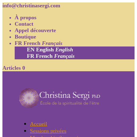
info@christinasergi.com
À propos
Contact
Appel découverte
Boutique
FR
French
Français
EN
English
English
FR
French
Français
Articles 0
Accueil
Sessions privées