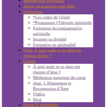
Membership Sanctuaire
Séjour reconnexion sept 2026
Formations
*Les codes de l’éveil
*Programme l’Odyssée spirituelle
Formation Accompagnatrice
spirituelle
Incarner sa divinité
Formation en spiritualité
Quiz: À quel stade es-tu dans ton
chemin d’âme ?
Gratuit
À quel stade es-tu dans ton
chemin d’âme ?
Méditation ouverture du coeur
chap. 1 Alignement et
Reconnexion d’Âme
Vidéos
Blog
ESPACE MEMBRE