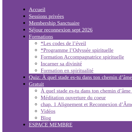
Accueil
Sessions privées
Membership Sanctuaire
Séjour reconnexion sept 2026
Formations
*Les codes de l’éveil
*Programme l’Odyssée spirituelle
Formation Accompagnatrice spirituelle
Incarner sa divinité
Formation en spiritualité
Quiz: À quel stade es-tu dans ton chemin d’âme
Gratuit
À quel stade es-tu dans ton chemin d’âme
Méditation ouverture du coeur
chap. 1 Alignement et Reconnexion d’Âm
Vidéos
Blog
ESPACE MEMBRE