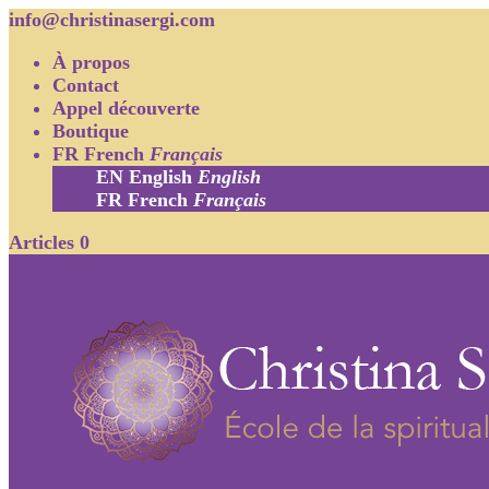
info@christinasergi.com
À propos
Contact
Appel découverte
Boutique
FR
French
Français
EN
English
English
FR
French
Français
Articles 0