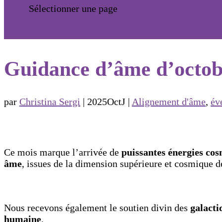
Sélectionner une page
Guidance d’âme d’octobr
par
Christina Sergi
|
2025OctJ
|
Alignement d'âme
,
év
Ce mois marque l’arrivée de
puissantes énergies co
âme
, issues de la dimension supérieure et cosmique de
Nous recevons également le soutien divin des
galacti
humaine
.