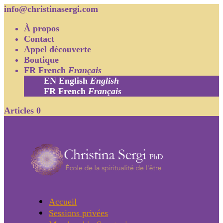
info@christinasergi.com
À propos
Contact
Appel découverte
Boutique
FR
French
Français
EN
English
English
FR
French
Français
Articles 0
Accueil
Sessions privées