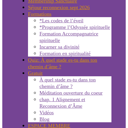
Membership Sanctuaire
Séjour reconnexion sept 2026
Formations
*Les codes de l’éveil
*Programme l’Odyssée spirituelle
Formation Accompagnatrice
spirituelle
Incarner sa divinité
Formation en spiritualité
Quiz: À quel stade es-tu dans ton
chemin d’âme ?
Gratuit
À quel stade es-tu dans ton
chemin d’âme ?
Méditation ouverture du coeur
chap. 1 Alignement et
Reconnexion d’Âme
Vidéos
Blog
ESPACE MEMBRE