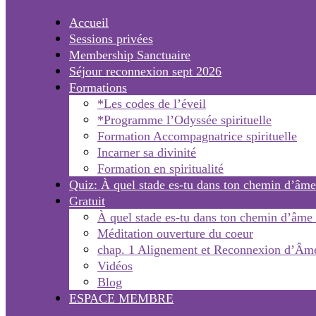
Accueil
Sessions privées
Membership Sanctuaire
Séjour reconnexion sept 2026
Formations
*Les codes de l’éveil
*Programme l’Odyssée spirituelle
Formation Accompagnatrice spirituelle
Incarner sa divinité
Formation en spiritualité
Quiz: À quel stade es-tu dans ton chemin d’âme
Gratuit
À quel stade es-tu dans ton chemin d’âme
Méditation ouverture du coeur
chap. 1 Alignement et Reconnexion d’Âm
Vidéos
Blog
ESPACE MEMBRE