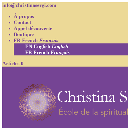
info@christinasergi.com
À propos
Contact
Appel découverte
Boutique
FR
French
Français
EN
English
English
FR
French
Français
Articles 0