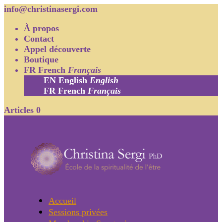
info@christinasergi.com
À propos
Contact
Appel découverte
Boutique
FR
French
Français
EN
English
English
FR
French
Français
Articles 0
Accueil
Sessions privées