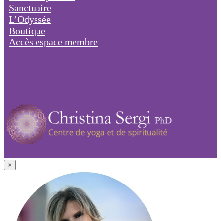
Sanctuaire
L’Odyssée
Boutique
Accès espace membre
×