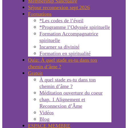
Membership Sanctuaire
Séjour reconnexion sept 2026
Formations
*Les codes de l’éveil
*Programme l’Odyssée spirituelle
Formation Accompagnatrice
spirituelle
Incarner sa divinité
Formation en spiritualité
Quiz: À quel stade es-tu dans ton
chemin d’âme ?
Gratuit
À quel stade es-tu dans ton
chemin d’âme ?
Méditation ouverture du coeur
chap. 1 Alignement et
Reconnexion d’Âme
Vidéos
Blog
ESPACE MEMBRE