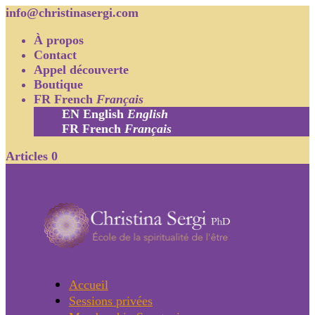
info@christinasergi.com
À propos
Contact
Appel découverte
Boutique
FR
French
Français
EN
English
English
FR
French
Français
Articles 0
Accueil
Sessions privées