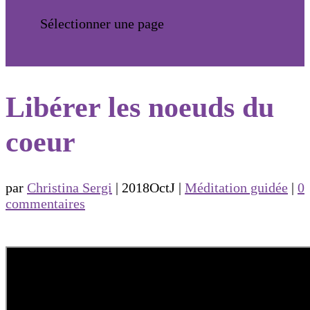
Sélectionner une page
Libérer les noeuds du
coeur
par
Christina Sergi
|
2018OctJ
|
Méditation guidée
|
0
commentaires