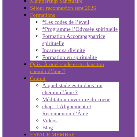
Membership Sanctuaire
Séjour reconnexion sept 2026
Formations
*Les codes de l’éveil
*Programme l’Odyssée spirituelle
Formation Accompagnatrice
spirituelle
Incarner sa divinité
Formation en spiritualité
Quiz: À quel stade es-tu dans ton
chemin d’âme ?
Gratuit
À quel stade es-tu dans ton
chemin d’âme ?
Méditation ouverture du coeur
chap. 1 Alignement et
Reconnexion d’Âme
Vidéos
Blog
ESPACE MEMBRE