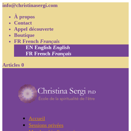
info@christinasergi.com
À propos
Contact
Appel découverte
Boutique
FR
French
Français
EN
English
English
FR
French
Français
Articles 0
Accueil
Sessions privées