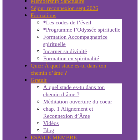
Membership Sanctuaire
Séjour reconnexion sept 2026
Formations
*Les codes de l’éveil
*Programme l’Odyssée spirituelle
Formation Accompagnatrice
spirituelle
Incarner sa divinité
Formation en spiritualité
Quiz: À quel stade es-tu dans ton
chemin d’âme ?
Gratuit
À quel stade es-tu dans ton
chemin d’âme ?
Méditation ouverture du coeur
chap. 1 Alignement et
Reconnexion d’Âme
Vidéos
Blog
ESPACE MEMBRE