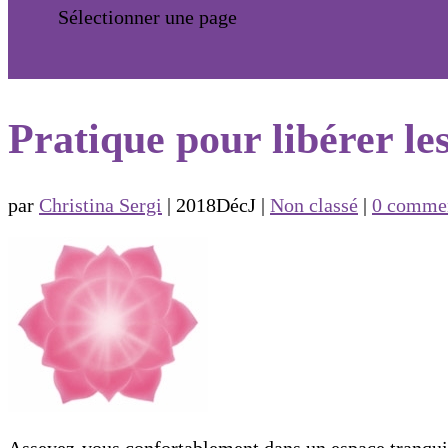
Sélectionner une page
Pratique pour libérer le
par
Christina Sergi
|
2018DécJ
|
Non classé
|
0 commen
Asseyez-vous confortablement dans un espace tranquil