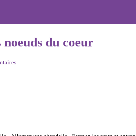
s noeuds du coeur
taires
le. Allumez une chandelle. Fermez les yeux et entrez 