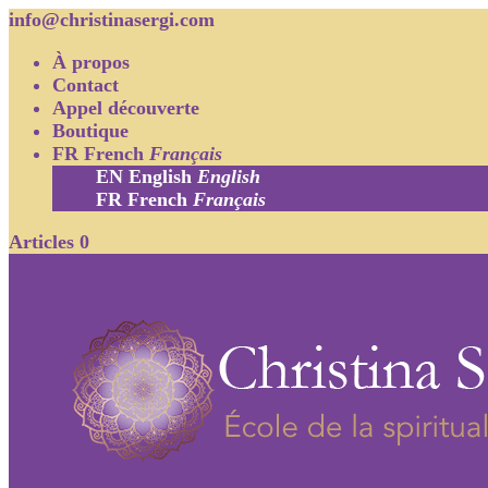
info@christinasergi.com
À propos
Contact
Appel découverte
Boutique
FR
French
Français
EN
English
English
FR
French
Français
Articles 0