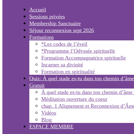
Accueil
Sessions privées
Membership Sanctuaire
Séjour reconnexion sept 2026
Formations
*Les codes de l’éveil
*Programme l’Odyssée spirituelle
Formation Accompagnatrice spirituelle
Incarner sa divinité
Formation en spiritualité
Quiz: À quel stade es-tu dans ton chemin d’âme
Gratuit
À quel stade es-tu dans ton chemin d’âme
Méditation ouverture du coeur
chap. 1 Alignement et Reconnexion d’Âm
Vidéos
Blog
ESPACE MEMBRE