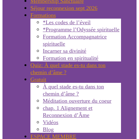
Membership Sanctuaire
Séjour reconnexion sept 2026
Formations
*Les codes de l’éveil
*Programme l’Odyssée spirituelle
Formation Accompagnatrice
spirituelle
Incarner sa divinité
Formation en spiritualité
Quiz: À quel stade es-tu dans ton
chemin d’âme ?
Gratuit
À quel stade es-tu dans ton
chemin d’âme ?
Méditation ouverture du coeur
chap. 1 Alignement et
Reconnexion d’Âme
Vidéos
Blog
ESPACE MEMBRE