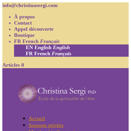
info@christinasergi.com
À propos
Contact
Appel découverte
Boutique
FR
French
Français
EN
English
English
FR
French
Français
Articles 0
Accueil
Sessions privées