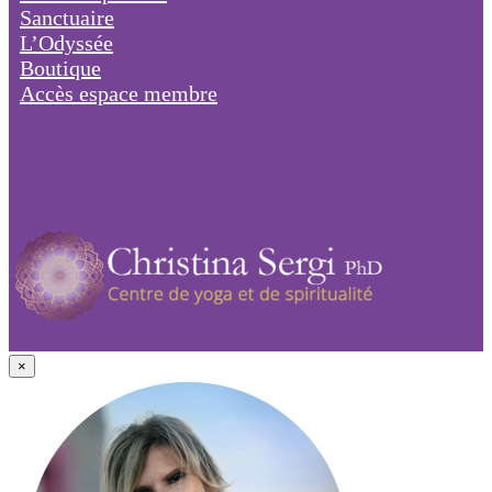
Sanctuaire
L’Odyssée
Boutique
Accès espace membre
×