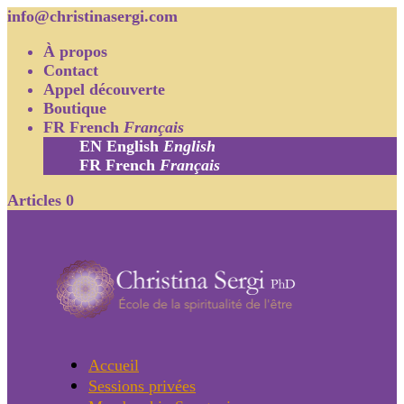
info@christinasergi.com
À propos
Contact
Appel découverte
Boutique
FR
French
Français
EN
English
English
FR
French
Français
Articles 0
Accueil
Sessions privées