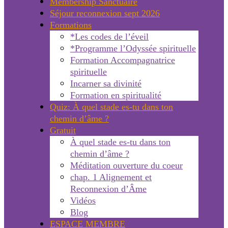
Membership Sanctuaire
Séjour reconnexion sept 2026
Formations
*Les codes de l’éveil
*Programme l’Odyssée spirituelle
Formation Accompagnatrice
spirituelle
Incarner sa divinité
Formation en spiritualité
Quiz: À quel stade es-tu dans ton
chemin d’âme ?
Gratuit
À quel stade es-tu dans ton
chemin d’âme ?
Méditation ouverture du coeur
chap. 1 Alignement et
Reconnexion d’Âme
Vidéos
Blog
ESPACE MEMBRE