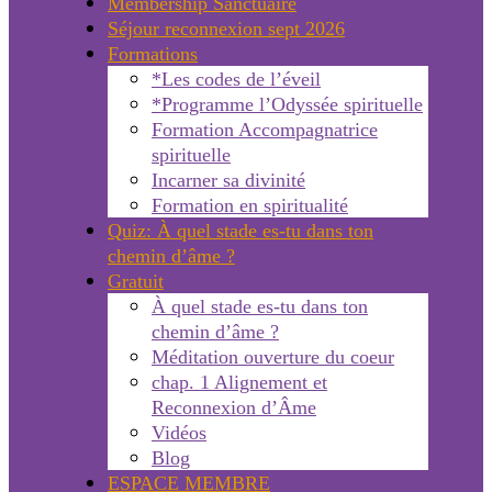
Membership Sanctuaire
Séjour reconnexion sept 2026
Formations
*Les codes de l’éveil
*Programme l’Odyssée spirituelle
Formation Accompagnatrice
spirituelle
Incarner sa divinité
Formation en spiritualité
Quiz: À quel stade es-tu dans ton
chemin d’âme ?
Gratuit
À quel stade es-tu dans ton
chemin d’âme ?
Méditation ouverture du coeur
chap. 1 Alignement et
Reconnexion d’Âme
Vidéos
Blog
ESPACE MEMBRE