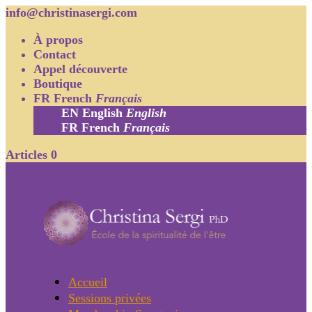
info@christinasergi.com
À propos
Contact
Appel découverte
Boutique
FR
French
Français
EN
English
English
FR
French
Français
Articles 0
Accueil
Sessions privées