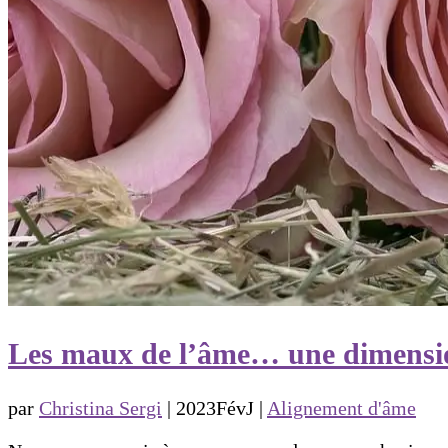
Les maux de l’âme… une dimensio
par
Christina Sergi
|
2023FévJ
|
Alignement d'âme