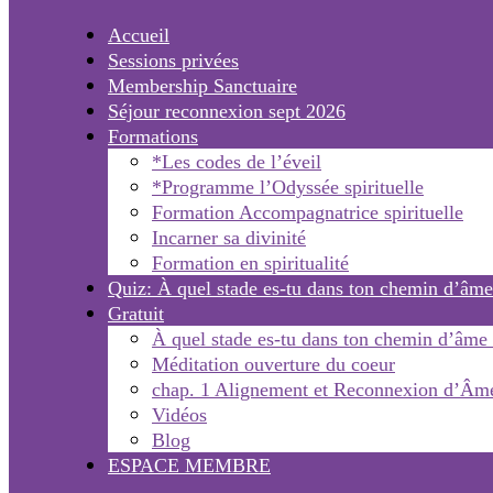
Accueil
Sessions privées
Membership Sanctuaire
Séjour reconnexion sept 2026
Formations
*Les codes de l’éveil
*Programme l’Odyssée spirituelle
Formation Accompagnatrice spirituelle
Incarner sa divinité
Formation en spiritualité
Quiz: À quel stade es-tu dans ton chemin d’âme
Gratuit
À quel stade es-tu dans ton chemin d’âme
Méditation ouverture du coeur
chap. 1 Alignement et Reconnexion d’Âm
Vidéos
Blog
ESPACE MEMBRE