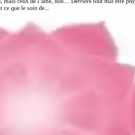
 mais ceux de l’âme, non… Derrière tout mal être physi
 ce que le soin de...