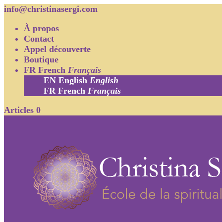
info@christinasergi.com
À propos
Contact
Appel découverte
Boutique
FR
French
Français
EN
English
English
FR
French
Français
Articles 0