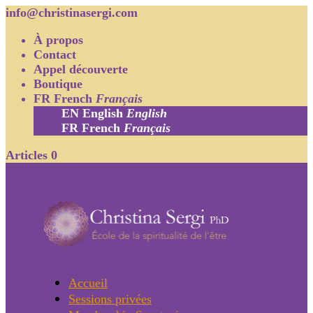
info@christinasergi.com
À propos
Contact
Appel découverte
Boutique
FR
French
Français
EN
English
English
FR
French
Français
Articles 0
Accueil
Sessions privées