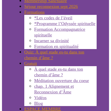
Membership Sanctuaire
Séjour reconnexion sept 2026
Formations
*Les codes de l’éveil
*Programme l’Odyssée spirituelle
Formation Accompagnatrice
spirituelle
Incarner sa divinité
Formation en spiritualité
Quiz: À quel stade es-tu dans ton
chemin d’âme ?
Gratuit
À quel stade es-tu dans ton
chemin d’âme ?
Méditation ouverture du coeur
chap. 1 Alignement et
Reconnexion d’Âme
Vidéos
Blog
ESPACE MEMBRE