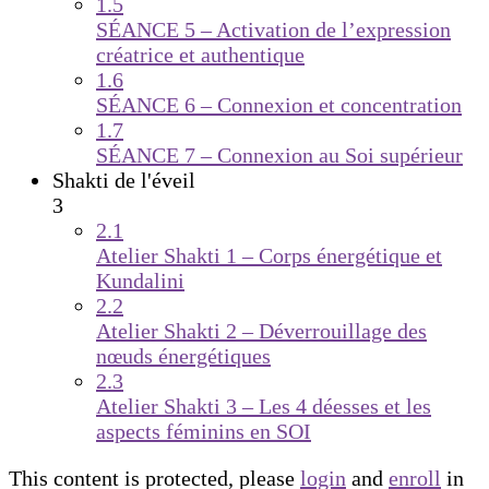
1.5
SÉANCE 5 – Activation de l’expression
créatrice et authentique
1.6
SÉANCE 6 – Connexion et concentration
1.7
SÉANCE 7 – Connexion au Soi supérieur
Shakti de l'éveil
3
2.1
Atelier Shakti 1 – Corps énergétique et
Kundalini
2.2
Atelier Shakti 2 – Déverrouillage des
nœuds énergétiques
2.3
Atelier Shakti 3 – Les 4 déesses et les
aspects féminins en SOI
This content is protected, please
login
and
enroll
in