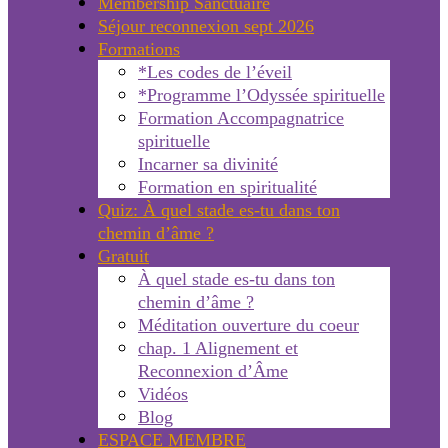
Membership Sanctuaire
Séjour reconnexion sept 2026
Formations
*Les codes de l’éveil
*Programme l’Odyssée spirituelle
Formation Accompagnatrice
spirituelle
Incarner sa divinité
Formation en spiritualité
Quiz: À quel stade es-tu dans ton
chemin d’âme ?
Gratuit
À quel stade es-tu dans ton
chemin d’âme ?
Méditation ouverture du coeur
chap. 1 Alignement et
Reconnexion d’Âme
Vidéos
Blog
ESPACE MEMBRE