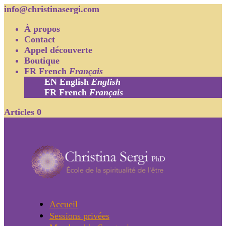
info@christinasergi.com
À propos
Contact
Appel découverte
Boutique
FR
French
Français
EN
English
English
FR
French
Français
Articles 0
Accueil
Sessions privées