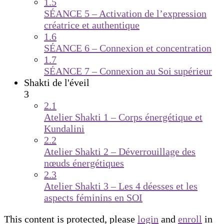
1.5
SÉANCE 5 – Activation de l’expression
créatrice et authentique
1.6
SÉANCE 6 – Connexion et concentration
1.7
SÉANCE 7 – Connexion au Soi supérieur
Shakti de l'éveil
3
2.1
Atelier Shakti 1 – Corps énergétique et
Kundalini
2.2
Atelier Shakti 2 – Déverrouillage des
nœuds énergétiques
2.3
Atelier Shakti 3 – Les 4 déesses et les
aspects féminins en SOI
This content is protected, please
login
and
enroll
in