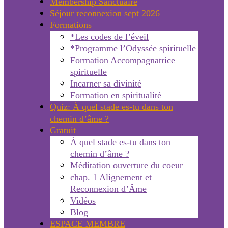
Membership Sanctuaire
Séjour reconnexion sept 2026
Formations
*Les codes de l’éveil
*Programme l’Odyssée spirituelle
Formation Accompagnatrice
spirituelle
Incarner sa divinité
Formation en spiritualité
Quiz: À quel stade es-tu dans ton
chemin d’âme ?
Gratuit
À quel stade es-tu dans ton
chemin d’âme ?
Méditation ouverture du coeur
chap. 1 Alignement et
Reconnexion d’Âme
Vidéos
Blog
ESPACE MEMBRE