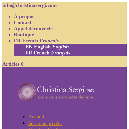
info@christinasergi.com
À propos
Contact
Appel découverte
Boutique
FR
French
Français
EN
English
English
FR
French
Français
Articles 0
Accueil
Sessions privées