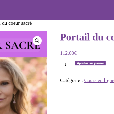
l du coeur sacré
Portail du c
112,00
€
quantité
Ajouter au panier
de
Portail
Catégorie :
Cours en lign
du
coeur
sacré