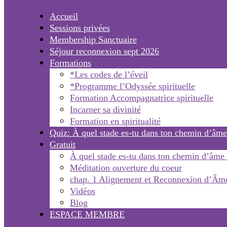
Accueil
Sessions privées
Membership Sanctuaire
Séjour reconnexion sept 2026
Formations
*Les codes de l’éveil
*Programme l’Odyssée spirituelle
Formation Accompagnatrice spirituelle
Incarner sa divinité
Formation en spiritualité
Quiz: À quel stade es-tu dans ton chemin d’âme
Gratuit
À quel stade es-tu dans ton chemin d’âme
Méditation ouverture du coeur
chap. 1 Alignement et Reconnexion d’Âm
Vidéos
Blog
ESPACE MEMBRE