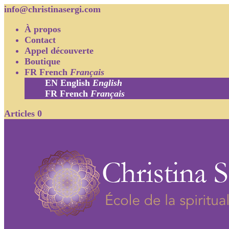
info@christinasergi.com
À propos
Contact
Appel découverte
Boutique
FR
French
Français
EN
English
English
FR
French
Français
Articles 0