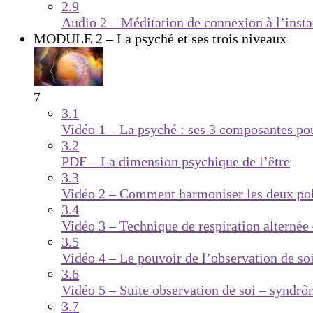
2.9
Audio 2 – Méditation de connexion à l’insta
MODULE 2 – La psyché et ses trois niveaux
7
3.1
Vidéo 1 – La psyché : ses 3 composantes pou
3.2
PDF – La dimension psychique de l’être
3.3
Vidéo 2 – Comment harmoniser les deux pola
3.4
Vidéo 3 – Technique de respiration alternée 
3.5
Vidéo 4 – Le pouvoir de l’observation de so
3.6
Vidéo 5 – Suite observation de soi – syndrô
3.7