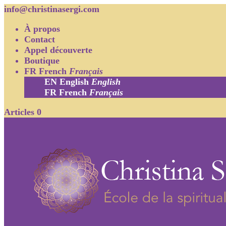
info@christinasergi.com
À propos
Contact
Appel découverte
Boutique
FR
French
Français
EN
English
English
FR
French
Français
Articles 0