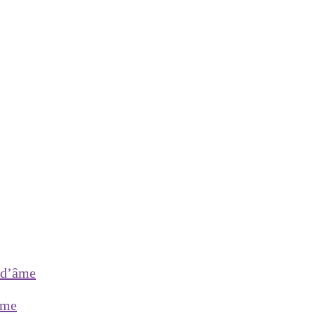
 d’âme
âme