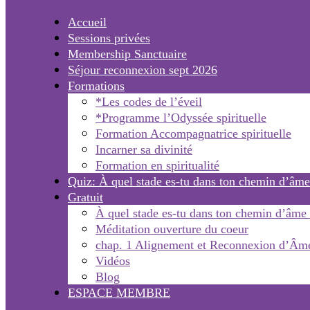
Accueil
Sessions privées
Membership Sanctuaire
Séjour reconnexion sept 2026
Formations
*Les codes de l’éveil
*Programme l’Odyssée spirituelle
Formation Accompagnatrice spirituelle
Incarner sa divinité
Formation en spiritualité
Quiz: À quel stade es-tu dans ton chemin d’âme
Gratuit
À quel stade es-tu dans ton chemin d’âme
Méditation ouverture du coeur
chap. 1 Alignement et Reconnexion d’Âm
Vidéos
Blog
ESPACE MEMBRE