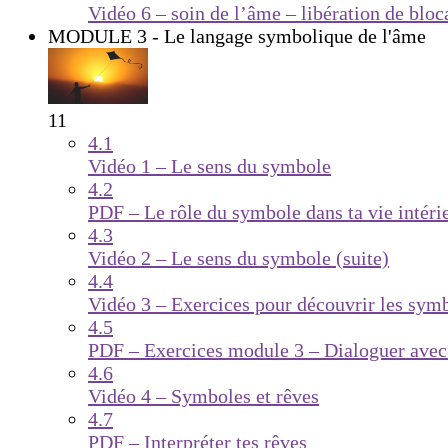
Vidéo 6 – soin de l’âme – libération de bloc
MODULE 3 - Le langage symbolique de l'âme
11
4.1
Vidéo 1 – Le sens du symbole
4.2
PDF – Le rôle du symbole dans ta vie intéri
4.3
Vidéo 2 – Le sens du symbole (suite)
4.4
Vidéo 3 – Exercices pour découvrir les sym
4.5
PDF – Exercices module 3 – Dialoguer avec
4.6
Vidéo 4 – Symboles et rêves
4.7
PDF – Interpréter tes rêves