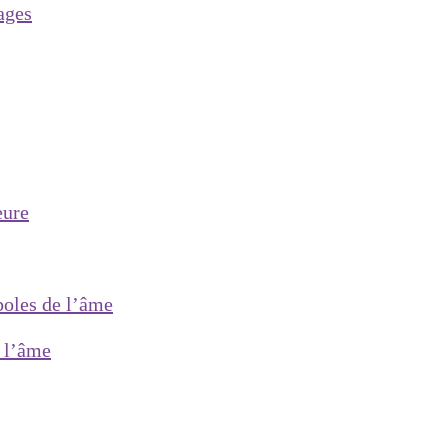
ages
eure
boles de l’âme
 l’âme