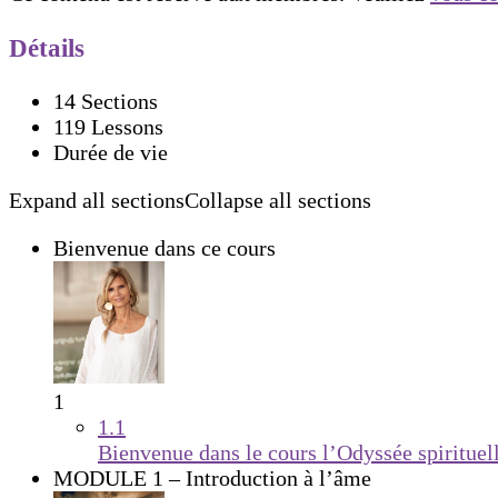
Détails
14 Sections
119 Lessons
Durée de vie
Expand all sections
Collapse all sections
Bienvenue dans ce cours
1
1.1
Bienvenue dans le cours l’Odyssée spirituel
MODULE 1 – Introduction à l’âme