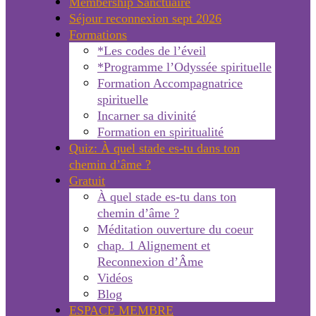
Membership Sanctuaire
Séjour reconnexion sept 2026
Formations
*Les codes de l’éveil
*Programme l’Odyssée spirituelle
Formation Accompagnatrice
spirituelle
Incarner sa divinité
Formation en spiritualité
Quiz: À quel stade es-tu dans ton
chemin d’âme ?
Gratuit
À quel stade es-tu dans ton
chemin d’âme ?
Méditation ouverture du coeur
chap. 1 Alignement et
Reconnexion d’Âme
Vidéos
Blog
ESPACE MEMBRE