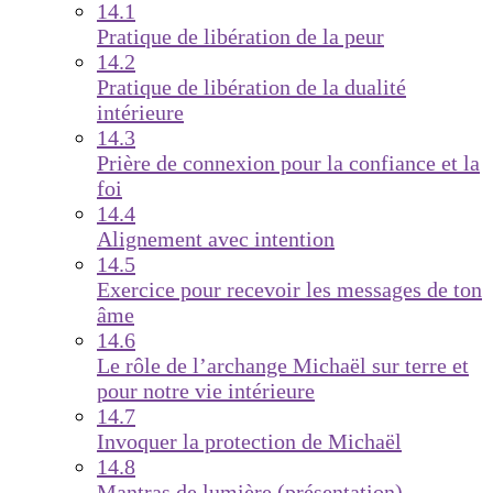
14.1
Pratique de libération de la peur
14.2
Pratique de libération de la dualité
intérieure
14.3
Prière de connexion pour la confiance et la
foi
14.4
Alignement avec intention
14.5
Exercice pour recevoir les messages de ton
âme
14.6
Le rôle de l’archange Michaël sur terre et
pour notre vie intérieure
14.7
Invoquer la protection de Michaël
14.8
Mantras de lumière (présentation)