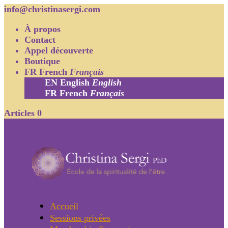
info@christinasergi.com
À propos
Contact
Appel découverte
Boutique
FR
French
Français
EN
English
English
FR
French
Français
Articles 0
Accueil
Sessions privées