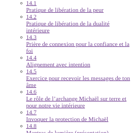
14.1
Pratique de libération de la peur
14.2
Pratique de libération de la dualité
intérieure
14.3
Prière de connexion pour la confiance et la
foi
14.4
Alignement avec intention
14.5
Exercice pour recevoir les messages de ton
âme
14.6
Le rôle de l’archange Michaël sur terre et
pour notre vie intérieure
14.7
Invoquer la protection de Michaël
14.8
Mantras de lumière (présentation)