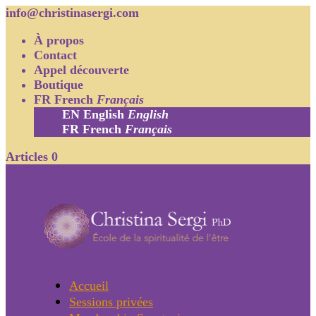
info@christinasergi.com
À propos
Contact
Appel découverte
Boutique
FR
French
Français
EN
English
English
FR
French
Français
Articles 0
Accueil
Sessions privées