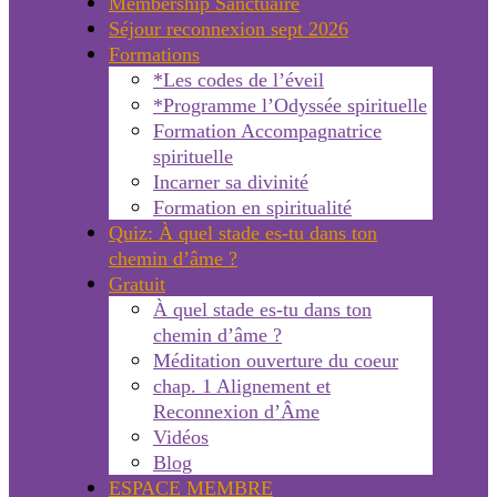
Membership Sanctuaire
Séjour reconnexion sept 2026
Formations
*Les codes de l’éveil
*Programme l’Odyssée spirituelle
Formation Accompagnatrice
spirituelle
Incarner sa divinité
Formation en spiritualité
Quiz: À quel stade es-tu dans ton
chemin d’âme ?
Gratuit
À quel stade es-tu dans ton
chemin d’âme ?
Méditation ouverture du coeur
chap. 1 Alignement et
Reconnexion d’Âme
Vidéos
Blog
ESPACE MEMBRE