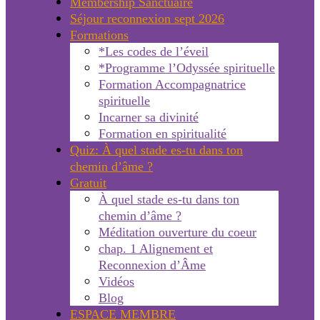
Membership Sanctuaire
Séjour reconnexion sept 2026
Formations
*Les codes de l’éveil
*Programme l’Odyssée spirituelle
Formation Accompagnatrice
spirituelle
Incarner sa divinité
Formation en spiritualité
Quiz: À quel stade es-tu dans ton
chemin d’âme ?
Gratuit
À quel stade es-tu dans ton
chemin d’âme ?
Méditation ouverture du coeur
chap. 1 Alignement et
Reconnexion d’Âme
Vidéos
Blog
ESPACE MEMBRE