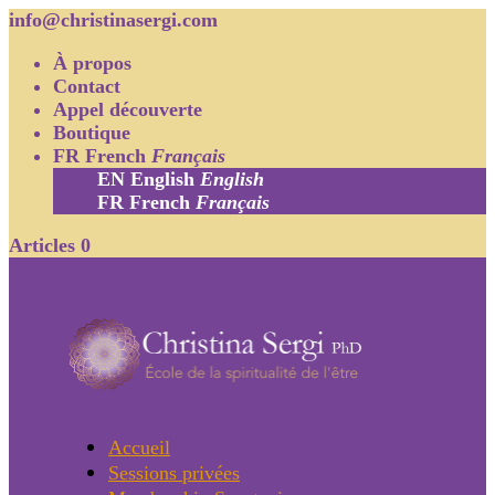
info@christinasergi.com
À propos
Contact
Appel découverte
Boutique
FR
French
Français
EN
English
English
FR
French
Français
Articles 0
Accueil
Sessions privées