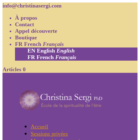
info@christinasergi.com
À propos
Contact
Appel découverte
Boutique
FR
French
Français
EN
English
English
FR
French
Français
Articles 0
Accueil
Sessions privées