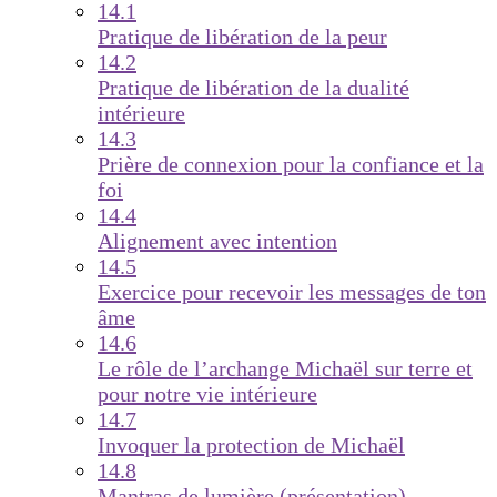
14.1
Pratique de libération de la peur
14.2
Pratique de libération de la dualité
intérieure
14.3
Prière de connexion pour la confiance et la
foi
14.4
Alignement avec intention
14.5
Exercice pour recevoir les messages de ton
âme
14.6
Le rôle de l’archange Michaël sur terre et
pour notre vie intérieure
14.7
Invoquer la protection de Michaël
14.8
Mantras de lumière (présentation)