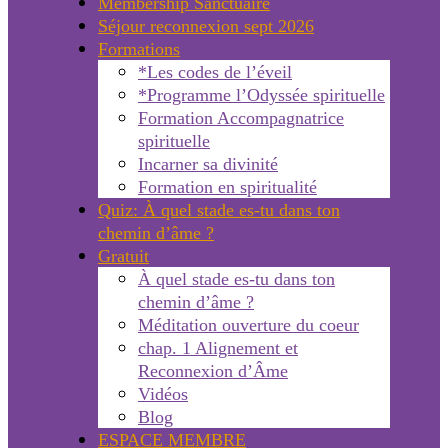
Membership Sanctuaire
Séjour reconnexion sept 2026
Formations
*Les codes de l’éveil
*Programme l’Odyssée spirituelle
Formation Accompagnatrice
spirituelle
Incarner sa divinité
Formation en spiritualité
Quiz: À quel stade es-tu dans ton
chemin d’âme ?
Gratuit
À quel stade es-tu dans ton
chemin d’âme ?
Méditation ouverture du coeur
chap. 1 Alignement et
Reconnexion d’Âme
Vidéos
Blog
ESPACE MEMBRE