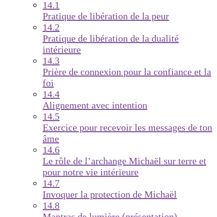
14.1
Pratique de libération de la peur
14.2
Pratique de libération de la dualité
intérieure
14.3
Prière de connexion pour la confiance et la
foi
14.4
Alignement avec intention
14.5
Exercice pour recevoir les messages de ton
âme
14.6
Le rôle de l’archange Michaël sur terre et
pour notre vie intérieure
14.7
Invoquer la protection de Michaël
14.8
Mantras de lumière (présentation)