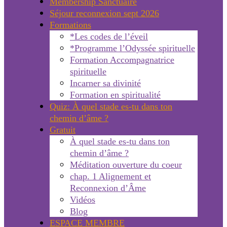
Membership Sanctuaire
Séjour reconnexion sept 2026
Formations
*Les codes de l’éveil
*Programme l’Odyssée spirituelle
Formation Accompagnatrice
spirituelle
Incarner sa divinité
Formation en spiritualité
Quiz: À quel stade es-tu dans ton
chemin d’âme ?
Gratuit
À quel stade es-tu dans ton
chemin d’âme ?
Méditation ouverture du coeur
chap. 1 Alignement et
Reconnexion d’Âme
Vidéos
Blog
ESPACE MEMBRE