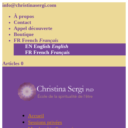
info@christinasergi.com
À propos
Contact
Appel découverte
Boutique
FR
French
Français
EN
English
English
FR
French
Français
Articles 0
Accueil
Sessions privées