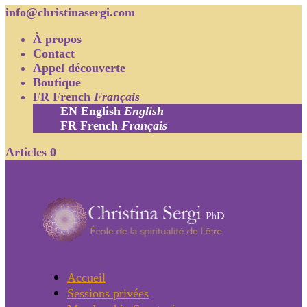
info@christinasergi.com
À propos
Contact
Appel découverte
Boutique
FR
French
Français
EN
English
English
FR
French
Français
Articles 0
Accueil
Sessions privées