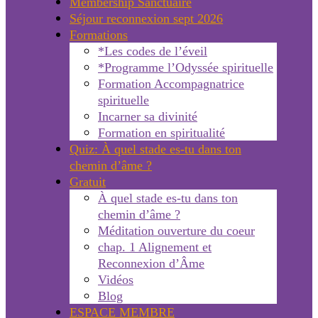
Membership Sanctuaire
Séjour reconnexion sept 2026
Formations
*Les codes de l’éveil
*Programme l’Odyssée spirituelle
Formation Accompagnatrice
spirituelle
Incarner sa divinité
Formation en spiritualité
Quiz: À quel stade es-tu dans ton
chemin d’âme ?
Gratuit
À quel stade es-tu dans ton
chemin d’âme ?
Méditation ouverture du coeur
chap. 1 Alignement et
Reconnexion d’Âme
Vidéos
Blog
ESPACE MEMBRE