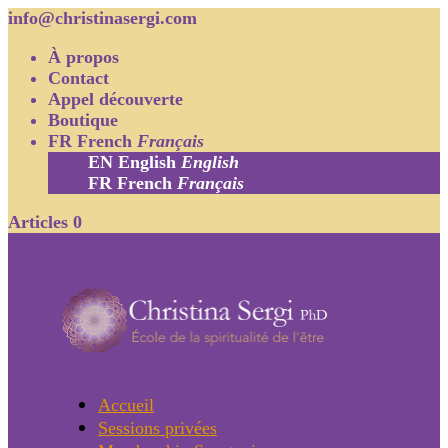
info@christinasergi.com
À propos
Contact
Appel découverte
Boutique
FR
French
Français
EN
English
English
FR
French
Français
Articles 0
Accueil
Sessions privées