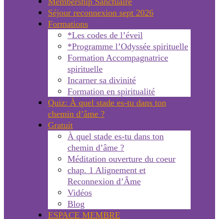
Membership Sanctuaire
Séjour reconnexion sept 2026
Formations
*Les codes de l’éveil
*Programme l’Odyssée spirituelle
Formation Accompagnatrice
spirituelle
Incarner sa divinité
Formation en spiritualité
Quiz: À quel stade es-tu dans ton
chemin d’âme ?
Gratuit
À quel stade es-tu dans ton
chemin d’âme ?
Méditation ouverture du coeur
chap. 1 Alignement et
Reconnexion d’Âme
Vidéos
Blog
ESPACE MEMBRE