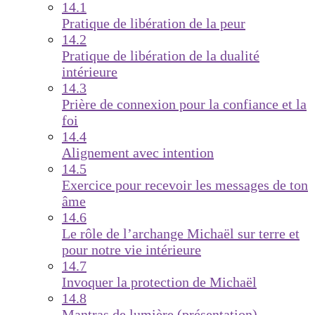
14.1
Pratique de libération de la peur
14.2
Pratique de libération de la dualité
intérieure
14.3
Prière de connexion pour la confiance et la
foi
14.4
Alignement avec intention
14.5
Exercice pour recevoir les messages de ton
âme
14.6
Le rôle de l’archange Michaël sur terre et
pour notre vie intérieure
14.7
Invoquer la protection de Michaël
14.8
Mantras de lumière (présentation)