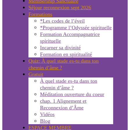
Membership Sanctuaire
Séjour reconnexion sept 2026
Formations
*Les codes de l’éveil
*Programme l’Odyssée spirituelle
Formation Accompagnatrice
spirituelle
Incarner sa divinité
Formation en spiritualité
Quiz: À quel stade es-tu dans ton
chemin d’âme ?
Gratuit
À quel stade es-tu dans ton
chemin d’âme ?
Méditation ouverture du coeur
chap. 1 Alignement et
Reconnexion d’Âme
Vidéos
Blog
ESPACE MEMBRE