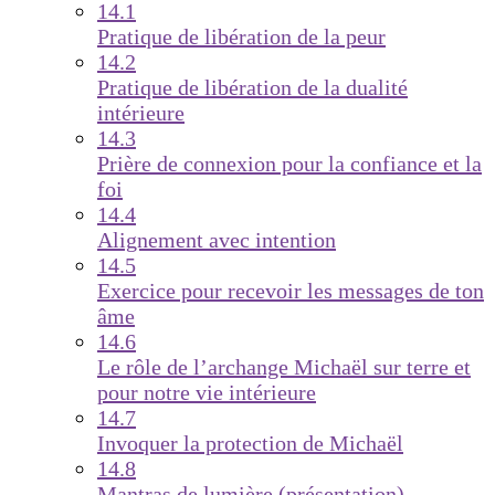
14.1
Pratique de libération de la peur
14.2
Pratique de libération de la dualité
intérieure
14.3
Prière de connexion pour la confiance et la
foi
14.4
Alignement avec intention
14.5
Exercice pour recevoir les messages de ton
âme
14.6
Le rôle de l’archange Michaël sur terre et
pour notre vie intérieure
14.7
Invoquer la protection de Michaël
14.8
Mantras de lumière (présentation)