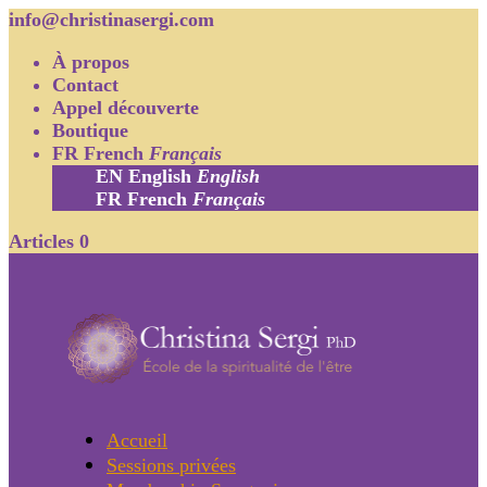
info@christinasergi.com
À propos
Contact
Appel découverte
Boutique
FR
French
Français
EN
English
English
FR
French
Français
Articles 0
Accueil
Sessions privées